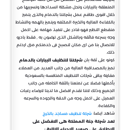
المتعلقة بالبيارات وتحل مشكلة انسدادها وتسريبها من
خلال اقوى طاقم عمل بشركتنا بالدمام والذى يتميز
بالكفاءة العالية والخبرة المكثفه ويتميز بالهمه والنشاط
منقطع النظير فهو قادر على تنفيذ مهامه على اكمل
وجه بسرعه فائقه وبالشكل الذى ترضون به , فقط بادرو
للاتصال بنا من اى مكان لنصبح فى خدمتكم متى اردتم
ذلك.
كونو على ثقة بان
شركتنا لتنظيف البيارات بالدمام
تميز بالمصداقية العالية من جانب العديد من العملاء
مقارنة بباقى شركات التنظيف المنافسه بالسعودية
بأكملها فضلا عن تمتعنا بالثقة الكامله من جانب
الجميع وذلك لاننا نقدم افضل ما لدينا لارضاء رغبات
العميل على اكمل وجه من الدقة والجوده والسرعه
والكفاءة.
شاهد ايضا:
شركة تنظيف مساجد بالخرج
تعد شركة جنة المملكة هى الافضل على
الاطلاق على صعيد الاحياء التالية :