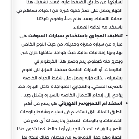
تسليكها عن طريق الضغط عليه، فعند تشغيل هذا
الجهاز يعمل على ضخ كمية كبيرة من المياه، تساهم في
عملية التسليك، ويعد هام جداً، وتقوم شركتنا
باستخدامه لكافة العملاء.
تنظيف المجاري باستخدام سيارات السوفت
هي
عبارة عن سيارة مميزة وحديثة، من حيث النوع الخاص
بها، وبها إمكانيات عالية، حيث يتواجد بداخلها خزان كبير،
ويخرج منه خرطوم، يتم وضع هذا الخرطوم في
البالوعات، أو البيارات الخاصة بعميلنا العزيز، لكي نقوم
بتشغيله ، لذلك فإنه يعمل على شفط المياه الخاصة
بالصرف الصحي، والمجاري المتواجدة داخل البيارة، مما
يؤدي إلى إتمام الأعمال الخاصة بالسيارة بشكل جيد .
استخدام الكمبروسر الكهربائي
هو يعتبر من أهم
الطرق الآمنة، التي تستخدم في تسليك وشفط بالوعات
الحمامات، و بالوعات المطبخ ولا يعد له أي ضرر من
الأضرار، التي قد تحدث للجدران أو الحائط، كما يتكون هذا
الجهاز وهو جهاز الكمبروسر من فتحتان هناك فتحة بها