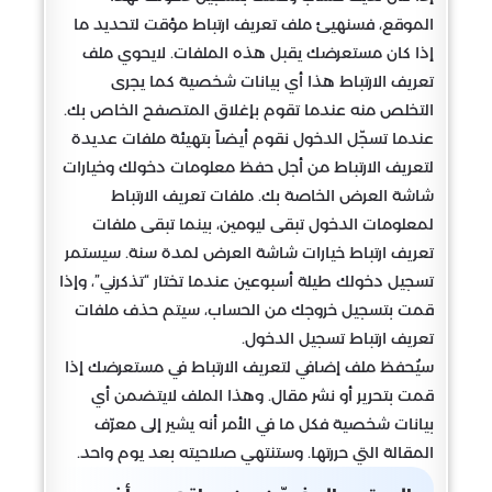
الموقع، فسنهيئ ملف تعريف ارتباط مؤقت لتحديد ما
إذا كان مستعرضك يقبل هذه الملفات. لايحوي ملف
تعريف الارتباط هذا أي بيانات شخصية كما يجرى
التخلص منه عندما تقوم بإغلاق المتصفح الخاص بك.
عندما تسجّل الدخول نقوم أيضاً بتهيئة ملفات عديدة
لتعريف الارتباط من أجل حفظ معلومات دخولك وخيارات
شاشة العرض الخاصة بك. ملفات تعريف الارتباط
لمعلومات الدخول تبقى ليومين، بينما تبقى ملفات
تعريف ارتباط خيارات شاشة العرض لمدة سنة. سيستمر
تسجيل دخولك طيلة أسبوعين عندما تختار “تذكرني”، وإذا
قمت بتسجيل خروجك من الحساب، سيتم حذف ملفات
تعريف ارتباط تسجيل الدخول.
سيُحفظ ملف إضافي لتعريف الارتباط في مستعرضك إذا
قمت بتحرير أو نشر مقال. وهذا الملف لايتضمن أي
بيانات شخصية فكل ما في الأمر أنه يشير إلى معرّف
المقالة التي حررتها. وستنتهي صلاحيته بعد يوم واحد.