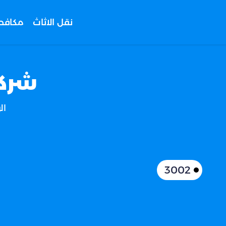
نقل الاثاث
مكافح
شركة
ال
3002