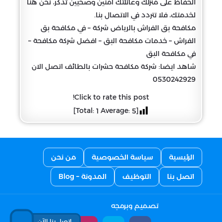
الحفاظ على منزلك وعائلتك آمنين وصحيين تذكر، نحن هنا
لخدمتك، فلا تتردد في الاتصال بنا.
مكافحة بق الفراش بالرياض شركة – في مكافحة بق
الفراش – خدمات مكافحة البق – افضل شركة مكافحة –
في مكافحة البق
شاهد ايضا: شركة مكافحة حشرات بالطائف اتصل الان
0530242929
Click to rate this post!
]
Average:
[Total:
1
5
الرئيسية
سياسة الخصوصية
من نحن
اتصل بنا
التوظيف
المدونة – Blog
تصميم وبرمجه
اتصل بنا الآن