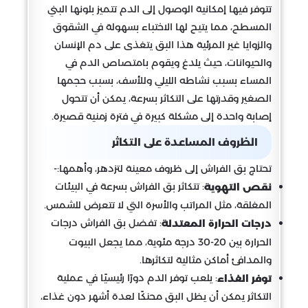
تتوفر فيها إمكانية الوصول إلى الدم تتميز بلونها البني
المسطح، مما يتيح لها الاختباء بسهولة في الشقوق
والزوايا غير المرئية هذا البق يتغذى على دم الإنسان
والحيوانات، حيث يلدغ ويقوم بامتصاص الدم في
المساء بسبب نشاطه الليلي وللأسف، بسبب حجمها
الصغير وقدرتها على التكاثر بسرعة، يمكن أن تتحول
إصابة واحدة إلى مشكلة كبيرة في فترة زمنية قصيرة.
الظروف المساعدة على التكاثر
تحتاج بق الفراش إلى ظروف معينة لتزدهر، وأهمها:-
: تتكاثر بق الفراش بسرعة في البيئات
نقص التهوية
المغلقة، مثل المراتب والأسرة التي لا تتعرض للشمس.
: تفضل بق الفراش درجات
درجات الحرارة المعتدلة
الحرارة بين 20-30 درجة مئوية، مما يجعل البيوت
والمدافئ أماكن مثالية لتكاثرها.
: يلعب توفر الدم دورًا رئيسيًا في عملية
توفر الغذاء
التكاثر يمكن أن يظل البق محنكًا لعدة أشهر دون غذاء،