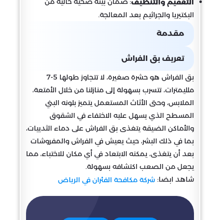
: ضمان بيئة صحية خالية من
التعقيم والتنظيف
البكتيريا والجراثيم بعد المعالجة.
مقدمة
تعريف بق الفراش
بق الفراش هو حشرة صغيرة، لا تتجاوز طولها 5-7
ملليمترات، تتسرب بسهولة إلى منازلنا من خلال الأمتعة،
الملابس، وحتى الأثاث المستعمل يتميز بلونه البني
المسطح الذي يسهل عليه الاختفاء في الشقوق
والأماكن الضيقة يتغذى بق الفراش على دماء الثدييات،
بما في ذلك البشر، حيث يعيش في الفراش والمفروشات
بعد أن يتغذى، يمكنه الابتعاد في أي مكان للاختباء، مما
يجعل من الصعب اكتشافه بسهولة.
شاهد ابضا:
شركة مكافحة الفئران في الرياض